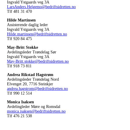
Ingvald Ystgaards veg 3A
LarsAnders.Helgemo@bedriftsidretten.no
Tlf 481 31 470
Hilde Martinsen
Assisterende daglig leder
Ingvald Ystgaards veg 3A
Hilde.martinsen@bedriftsidretten.no
Tlf 920 84 475
May-Britt Stokke
Avdelingsleder Trøndelag Sør
Ingvald Ystgaards veg 3A
May-Britt.stokke@bedriftsidretten.no
Tlf 918 73 811
Andrea Rikstad Hagstrøm
Avdelingsleder Trøndelag Nord
Elvenget 20, 7716 Steinkjer
andrea.hagstrom@bedriftsidretten.no
Tlf 990 12 514
Monica Isaksen
Avdelingleder Møre og Romsdal
monica.isaksen@bedriftsidretten.no
Tlf 476 21 538