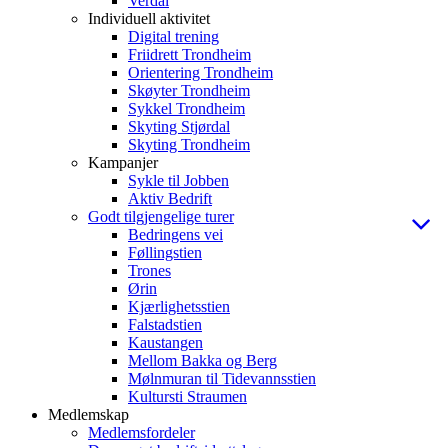
Verdal
Individuell aktivitet
Digital trening
Friidrett Trondheim
Orientering Trondheim
Skøyter Trondheim
Sykkel Trondheim
Skyting Stjørdal
Skyting Trondheim
Kampanjer
Sykle til Jobben
Aktiv Bedrift
Godt tilgjengelige turer
Bedringens vei
Føllingstien
Trones
Ørin
Kjærlighetsstien
Falstadstien
Kaustangen
Mellom Bakka og Berg
Mølnmuran til Tidevannsstien
Kultursti Straumen
Medlemskap
Medlemsfordeler