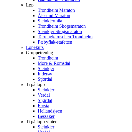
Løp
Trondheim Maraton
Ålesund Maraton
Steinkjermila
Trondheim Skogsmaraton
Steinkjer Skogsmaraton
Terrengkarusellen Trondheim
Fæbyflak-stafetten
Løpekurs
Gruppetrening
Trondheim
Møre & Romsdal
Steinkjer
Inderøy
Stjørdal
Ti på topp
Steinkjer
Verdal
Stjørdal
Frosta
Hellandsjøen
Bessaker
Ti på topp vinter
Steinkjer