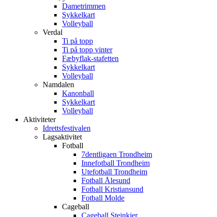
Dametrimmen
Sykkelkart
Volleyball
Verdal
Ti på topp
Ti på topp vinter
Fæbyflak-stafetten
Sykkelkart
Volleyball
Namdalen
Kanonball
Sykkelkart
Volleyball
Aktiviteter
Idrettsfestivalen
Lagsaktivitet
Fotball
7dentligaen Trondheim
Innefotball Trondheim
Utefotball Trondheim
Fotball Ålesund
Fotball Kristiansund
Fotball Molde
Cageball
Cageball Steinkjer