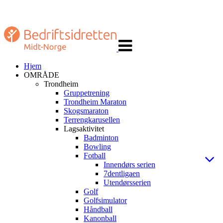
Veksle
navigasjon
Hjem
OMRÅDE
Trondheim
Gruppetrening
Trondheim Maraton
Skogsmaraton
Terrengkarusellen
Lagsaktivitet
Badminton
Bowling
Fotball
Innendørs serien
7dentligaen
Utendørsserien
Golf
Golfsimulator
Håndball
Kanonball