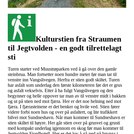
Kulturstien fra Straumen
til Jegtvolden - en godt tilrettelagt
sti
Turen starter ved Muustrøparken ved å gå over den gamle
steinbrua. Man fortsetter noen hundre meter før man tar til
venstre inn Vangslivegen. Herfra er stien godt skiltet. Turen
har asfalt som underlag den første kilometeren før det er grus
og asfalt vekselvis. Etter å ha fulgt Vangslivegen og den
begynner og helle oppover tar man av til venstre midt i bakken
og ut på stien ned mot fjæra. Her er det noe helning ned mot
fjæra. I fjærasteinene er det benker og hvile ved. Stien fører
videre forbi noen hus og over på asfaltert, og lite trafikkert
bilvei mot Sundneshavn. Når man kommer til Sundneshavn er
stien skiltet til høyre. Her går stien over på grusvei og grusti
med kompakt underlag igjennom en skog før man kommer til
Jegtvolden Fjordhotell. Her er det lov å gå ned på brygga i