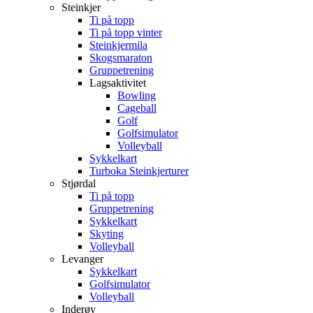
Steinkjer
Ti på topp
Ti på topp vinter
Steinkjermila
Skogsmaraton
Gruppetrening
Lagsaktivitet
Bowling
Cageball
Golf
Golfsimulator
Volleyball
Sykkelkart
Turboka Steinkjerturer
Stjørdal
Ti på topp
Gruppetrening
Sykkelkart
Skyting
Volleyball
Levanger
Sykkelkart
Golfsimulator
Volleyball
Inderøy