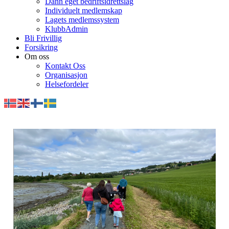
Dann eget bedriftsidrettslag
Individuelt medlemskap
Lagets medlemssystem
KlubbAdmin
Bli Frivillig
Forsikring
Om oss
Kontakt Oss
Organisasjon
Helsefordeler