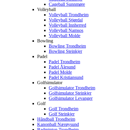
Cageball Sunnmøre
Volleyball
Volleyball Trondheim
Volleyball Stjørdal
Volleyball Innherred
Volleyball Namsos
Volleyball Molde
Bowling
Bowling Trondheim
Bowling Steinkjer
Padel
Padel Trondheim
Padel Ålesund
Padel Molde
Padel Kristiansund
Golfsimulator
Golfsimulator Trondheim
Golfsimulator Steinkjer
Golfsimulator Levanger
Golf
Golf Trondheim
Golf Steinkjer
Håndball Trondheim
Kanonball Nærøysund
Badminton Trondheim