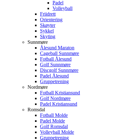
Padel
Volleyball
Friidrett
Orientering
Skøyter
Sykkel
Skyting
Sunnmøre
Ålesund Maraton
Cageball Sunnmøre
Fotball Ålesund
Golf Sunnmøre
Discgolf Sunnmøre
Padel Ålesund
Gruppetrening
Nordmøre
Fotball Kristiansund
Golf Nordmøre
Padel Kristiansund
Romsdal
Fotball Molde
Padel Molde
Golf Romsdal
Volleyball Molde
Gruppetrening