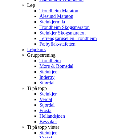
Løp
Trondheim Maraton
Ålesund Maraton
Steinkjermila
Trondheim Skogsmaraton
Steinkjer Skogsmaraton
Terrengkarusellen Trondheim
Fæbyflak-stafetten
Løpekurs
Gruppetrening
Trondheim
Møre & Romsdal
Steinkjer
Inderøy
Stjørdal
Ti på topp
Steinkjer
Verdal
Stjørdal
Frosta
Hellandsjøen
Bessaker
Ti på topp vinter
Steinkjer