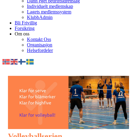
Dann eget bedriftsidrettslag
Individuelt medlemskap
Lagets medlemssystem
KlubbAdmin
Bli Frivillig
Forsikring
Om oss
Kontakt Oss
Organisasjon
Helsefordeler
Volleyballserien