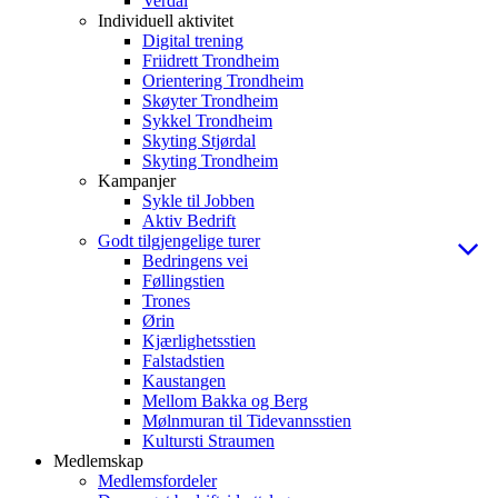
Verdal
Individuell aktivitet
Digital trening
Friidrett Trondheim
Orientering Trondheim
Skøyter Trondheim
Sykkel Trondheim
Skyting Stjørdal
Skyting Trondheim
Kampanjer
Sykle til Jobben
Aktiv Bedrift
Godt tilgjengelige turer
Bedringens vei
Føllingstien
Trones
Ørin
Kjærlighetsstien
Falstadstien
Kaustangen
Mellom Bakka og Berg
Mølnmuran til Tidevannsstien
Kultursti Straumen
Medlemskap
Medlemsfordeler