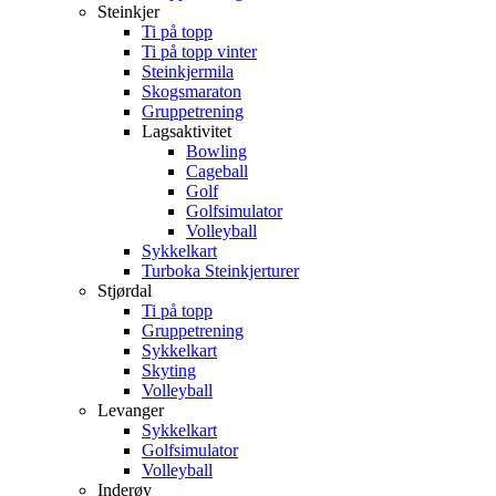
Steinkjer
Ti på topp
Ti på topp vinter
Steinkjermila
Skogsmaraton
Gruppetrening
Lagsaktivitet
Bowling
Cageball
Golf
Golfsimulator
Volleyball
Sykkelkart
Turboka Steinkjerturer
Stjørdal
Ti på topp
Gruppetrening
Sykkelkart
Skyting
Volleyball
Levanger
Sykkelkart
Golfsimulator
Volleyball
Inderøy