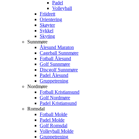
Padel
Volleyball
Friidrett
Orientering
Skøyter
Sykkel
Skyting
Sunnmøre
Ålesund Maraton
Cageball Sunnmøre
Fotball Ålesund
Golf Sunnmøre
Discgolf Sunnmøre
Padel Ålesund
Gruppetrening
Nordmøre
Fotball Kristiansund
Golf Nordmøre
Padel Kristiansund
Romsdal
Fotball Molde
Padel Molde
Golf Romsdal
Volleyball Molde
Gruppetrening