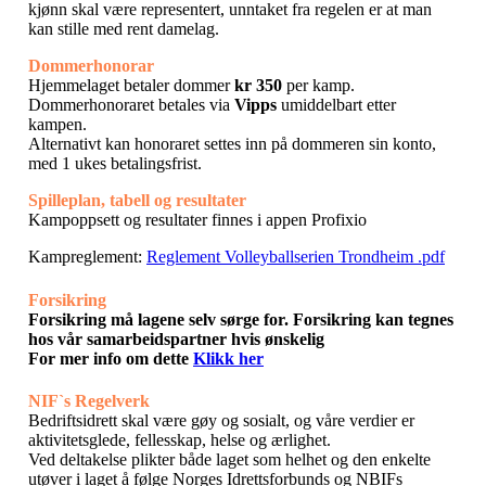
kjønn skal være representert, unntaket fra regelen er at man
kan stille med rent damelag.
Dommerhonorar
Hjemmelaget betaler dommer
kr 350
per kamp.
Dommerhonoraret betales via
Vipps
umiddelbart etter
kampen.
Alternativt kan honoraret settes inn på dommeren sin konto,
med 1 ukes betalingsfrist.
Spilleplan, tabell og resultater
Kampoppsett og resultater finnes i appen Profixio
Kampreglement:
Reglement Volleyballserien Trondheim .pdf
Forsikring
Forsikring må lagene selv sørge for. Forsikring kan tegnes
hos vår samarbeidspartner hvis ønskelig
For mer info om dette
Klikk her
NIF`s Regelverk
Bedriftsidrett skal være gøy og sosialt, og våre verdier er
aktivitetsglede, fellesskap, helse og ærlighet.
Ved deltakelse plikter både laget som helhet og den enkelte
utøver i laget å følge Norges Idrettsforbunds og NBIFs