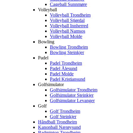
Cageball Sunnmøre
Volleyball
Volleyball Trondheim
Volleyball Stjørdal
Volleyball Innherred
Volleyball Namsos
Volleyball Molde
Bowling
Bowling Trondheim
Bowling Steinkjer
Padel
Padel Trondheim
Padel Ålesund
Padel Molde
Padel Kristiansund
Golfsimulator
Golfsimulator Trondheim
Golfsimulator Steinkjer
Golfsimulator Levanger
Golf
Golf Trondheim
Golf Steinkjer
Håndball Trondheim
Kanonball Nærøysund
Badminton Trondheim