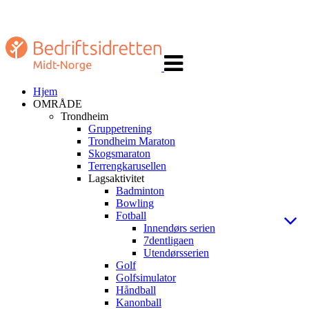
Veksle
navigasjon
Hjem
OMRÅDE
Trondheim
Gruppetrening
Trondheim Maraton
Skogsmaraton
Terrengkarusellen
Lagsaktivitet
Badminton
Bowling
Fotball
Innendørs serien
7dentligaen
Utendørsserien
Golf
Golfsimulator
Håndball
Kanonball