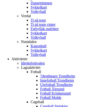
Dametrimmen
Sykkelkart
Volleyball
Verdal
Ti på topp
Ti på topp vinter
Fæbyflak-stafetten
Sykkelkart
Volleyball
Namdalen
Kanonball
Sykkelkart
Volleyball
Aktiviteter
Idrettsfestivalen
Lagsaktivitet
Fotball
7dentligaen Trondheim
Innefotball Trondheim
Utefotball Trondheim
Fotball Ålesund
Fotball Kristiansund
Fotball Molde
Cageball
Cageball Steinkjer