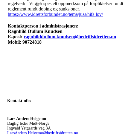
regelverk. Vi gjør spesielt oppmerksom på forpliktelser rundt
reglement rundt doping og sanksjoner.
https://www.idrettsforbundet.no/tema/juss/nifs-lov/
Kontaktperson i administrasjonen:
Ragnhild Dullum Knudsen
E-post:
ragnhilddullum.knudsen@bedriftsidretten.no
Mobil: 90724818
Kontaktinfo:
Lars Anders Helgemo
Daglig leder Midt-Norge
Ingvald Ystgaards veg 3A
LarsAnders.Helgemo@bedriftsidretten.no