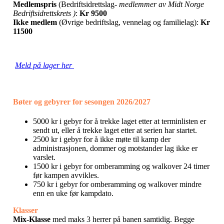
Medlemspris
(Bedriftsidrettslag-
medlemmer av Midt Norge
Bedriftsidrettskrets )
:
Kr 9500
Ikke medlem
(Øvrige bedriftslag, vennelag og familielag):
Kr
11500
Meld på lager her
Bøter og gebyrer for sesongen 2026/2027
5000 kr i gebyr for å trekke laget etter at terminlisten er
sendt ut, eller å trekke laget etter at serien har startet.
2500 kr i gebyr for å ikke møte til kamp der
administrasjonen, dommer og motstander lag ikke er
varslet.
1500 kr i gebyr for omberamming og walkover 24 timer
før kampen avvikles.
750 kr i gebyr for omberamming og walkover mindre
enn en uke før kampdato.
Klasser
Mix-Klasse
med maks 3 herrer på banen samtidig. Begge