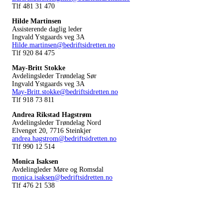
Tlf 481 31 470
Hilde Martinsen
Assisterende daglig leder
Ingvald Ystgaards veg 3A
Hilde.martinsen@bedriftsidretten.no
Tlf 920 84 475
May-Britt Stokke
Avdelingsleder Trøndelag Sør
Ingvald Ystgaards veg 3A
May-Britt.stokke@bedriftsidretten.no
Tlf 918 73 811
Andrea Rikstad Hagstrøm
Avdelingsleder Trøndelag Nord
Elvenget 20, 7716 Steinkjer
andrea.hagstrom@bedriftsidretten.no
Tlf 990 12 514
Monica Isaksen
Avdelingleder Møre og Romsdal
monica.isaksen@bedriftsidretten.no
Tlf 476 21 538