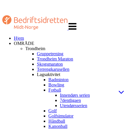
Veksle
navigasjon
Hjem
OMRÅDE
Trondheim
Gruppetrening
Trondheim Maraton
Skogsmaraton
Terrengkarusellen
Lagsaktivitet
Badminton
Bowling
Fotball
Innendørs serien
7dentligaen
Utendørsserien
Golf
Golfsimulator
Håndball
Kanonball