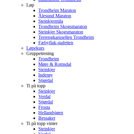
Løp
Trondheim Maraton
Ålesund Maraton
Steinkjermila
Trondheim Skogsmaraton
Steinkjer Skogsmaraton
Terrengkarusellen Trondheim
Fæbyflak-stafetten
Løpekurs
Gruppetrening
Trondheim
Møre & Romsdal
Steinkjer
Inderøy
Stjørdal
Ti på topp
Steinkjer
Verdal
Stjørdal
Frosta
Hellandsjøen
Bessaker
Ti på topp vinter
Steinkjer