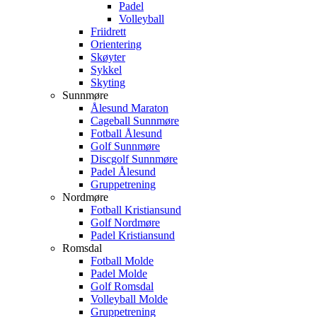
Padel
Volleyball
Friidrett
Orientering
Skøyter
Sykkel
Skyting
Sunnmøre
Ålesund Maraton
Cageball Sunnmøre
Fotball Ålesund
Golf Sunnmøre
Discgolf Sunnmøre
Padel Ålesund
Gruppetrening
Nordmøre
Fotball Kristiansund
Golf Nordmøre
Padel Kristiansund
Romsdal
Fotball Molde
Padel Molde
Golf Romsdal
Volleyball Molde
Gruppetrening