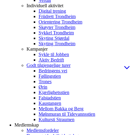
Verdal
Individuell aktivitet
Digital trening
Friidrett Trondheim
Orientering Trondheim
Skøyter Trondheim
Sykkel Trondheim
Skyting Stjørdal
Skyting Trondheim
Kampanjer
Sykle til Jobben
Aktiv Bedrift
Godt tilgjengelige turer
Bedringens vei
Føllingstien
Trones
Ørin
Kjærlighetsstien
Falstadstien
Kaustangen
Mellom Bakka og Berg
Mølnmuran til Tidevannsstien
Kultursti Straumen
Medlemskap
Medlemsfordeler