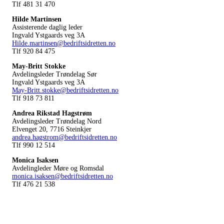
Tlf 481 31 470
Hilde Martinsen
Assisterende daglig leder
Ingvald Ystgaards veg 3A
Hilde.martinsen@bedriftsidretten.no
Tlf 920 84 475
May-Britt Stokke
Avdelingsleder Trøndelag Sør
Ingvald Ystgaards veg 3A
May-Britt.stokke@bedriftsidretten.no
Tlf 918 73 811
Andrea Rikstad Hagstrøm
Avdelingsleder Trøndelag Nord
Elvenget 20, 7716 Steinkjer
andrea.hagstrom@bedriftsidretten.no
Tlf 990 12 514
Monica Isaksen
Avdelingleder Møre og Romsdal
monica.isaksen@bedriftsidretten.no
Tlf 476 21 538