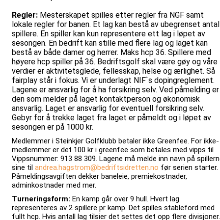
Regler:
Mesterskapet spilles etter regler fra NGF samt
lokale regler for banen. Et lag kan bestå av ubegrenset antal
spillere. En spiller kan kun representere ett lag i løpet av
sesongen. En bedrift kan stille med flere lag og laget kan
bestå av både damer og herrer. Maks hcp 36. Spillere med
høyere hcp spiller på 36. Bedriftsgolf skal være gøy og våre
verdier er aktivitetsglede, fellesskap, helse og ærlighet. Så
fairplay står i fokus. Vi er underlagt NIF`s dopingreglement.
Lagene er ansvarlig for å ha forsikring selv.
Ved påmelding er
den som melder på laget kontaktperson og økonomisk
ansvarlig.
Laget er ansvarlig for eventuell forsikring selv.
Gebyr for å trekke laget fra laget er påmeldt og i løpet av
sesongen er på 1000 kr.
Medlemmer i Steinkjer Golfklubb betaler ikke Greenfee. For ikke-
medlemmer er det 100 kr i greenfee som betales med vipps til
Vippsnummer: 913 88 309. Lagene må melde inn navn på spiller
sine til
andrea.hagstrom@bedriftsidretten.no
før serien starter.
Påmeldingsavgiften dekker baneleie, premiekostnader,
adminkostnader med mer.
Turneringsform:
En kamp går over 9 hull. Hvert lag
representeres av 2 spillere pr kamp. Det spilles stableford med
fullt hcp. Hvis antall lag tilsier det settes det opp flere divisjoner.