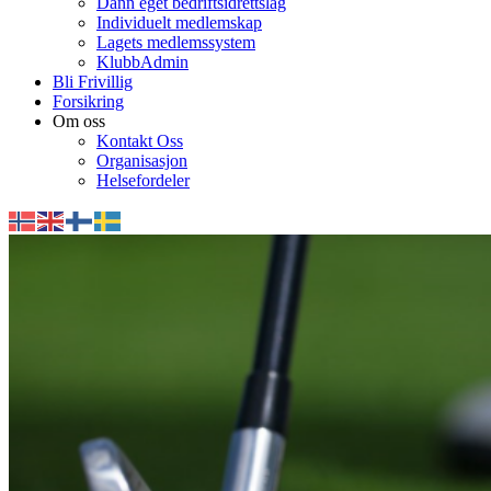
Dann eget bedriftsidrettslag
Individuelt medlemskap
Lagets medlemssystem
KlubbAdmin
Bli Frivillig
Forsikring
Om oss
Kontakt Oss
Organisasjon
Helsefordeler