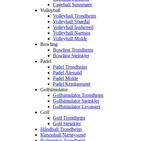
Cageball Sunnmøre
Volleyball
Volleyball Trondheim
Volleyball Stjørdal
Volleyball Innherred
Volleyball Namsos
Volleyball Molde
Bowling
Bowling Trondheim
Bowling Steinkjer
Padel
Padel Trondheim
Padel Ålesund
Padel Molde
Padel Kristiansund
Golfsimulator
Golfsimulator Trondheim
Golfsimulator Steinkjer
Golfsimulator Levanger
Golf
Golf Trondheim
Golf Steinkjer
Håndball Trondheim
Kanonball Nærøysund
Badminton Trondheim