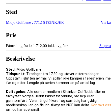
Sted
Midjo Golfbane
,
7712 STEINKJER
Vis ka
Pris
Påmelding fra kr 1 712,00 inkl. avgifter
Se pris
Beskrivelse
Sted:
Midjo Golfbane
Tidspunkt:
Tirsdager fra 17.30 og utover ettermiddagen.
Oppstart i slutten av mai. Vi spiller ikke kamper i fellesferien, m
før og etter. Lengde på serien kommer an på antall lag.
Deltagelse:
Alle som er medlem i Steinkjer Golfklubb eller er
tilknyttet Norges Bedriftsidrettsforbund, har hcp eller
gjennomført ¨Veien til golf-kurs¨ og samtidig har gyldig
medlemskap i en golfklubb tilknyttet NGF kan delta.
Kontakt os
om du har spørsmål.