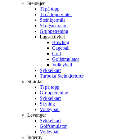
Steinkjer
Ti på topp
Ti på topp vinter
Steinkjermila
Skogsmaraton
Gruppetrening
Lagsaktivitet
Bowling
Cageball
Golf
Golfsimulator
Volleyball
Sykkelkart
Turboka Steinkjerturer
Stjørdal
Ti på topp
Gruppetrening
Sykkelkart
Skyting
Volleyball
Levanger
Sykkelkart
Golfsimulator
Volleyball
Inderøy