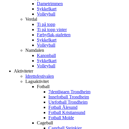
Dametrimmen
Sykkelkart
Volleyball
Verdal
Ti på topp
Ti på topp vinter
Fæbyflak-stafetten
Sykkelkart
Volleyball
Namdalen
Kanonball
Sykkelkart
Volleyball
Aktiviteter
Idrettsfestivalen
Lagsaktivitet
Fotball
7dentligaen Trondheim
Innefotball Trondheim
Utefotball Trondheim
Fotball Ålesund
Fotball Kristiansund
Fotball Molde
Cageball
Cageball Steinkjer