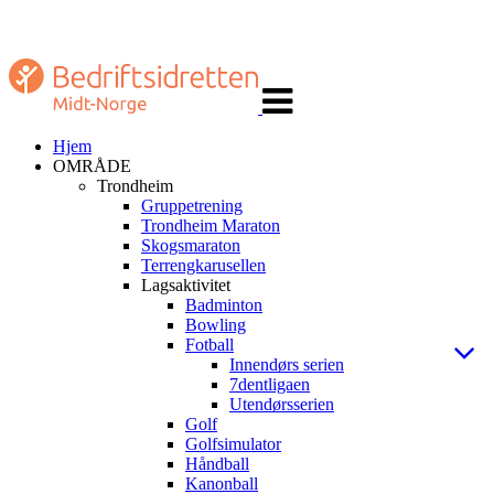
Veksle
navigasjon
Hjem
OMRÅDE
Trondheim
Gruppetrening
Trondheim Maraton
Skogsmaraton
Terrengkarusellen
Lagsaktivitet
Badminton
Bowling
Fotball
Innendørs serien
7dentligaen
Utendørsserien
Golf
Golfsimulator
Håndball
Kanonball