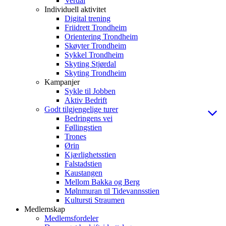
Verdal
Individuell aktivitet
Digital trening
Friidrett Trondheim
Orientering Trondheim
Skøyter Trondheim
Sykkel Trondheim
Skyting Stjørdal
Skyting Trondheim
Kampanjer
Sykle til Jobben
Aktiv Bedrift
Godt tilgjengelige turer
Bedringens vei
Føllingstien
Trones
Ørin
Kjærlighetsstien
Falstadstien
Kaustangen
Mellom Bakka og Berg
Mølnmuran til Tidevannsstien
Kultursti Straumen
Medlemskap
Medlemsfordeler