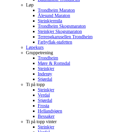
Løp
Trondheim Maraton
Ålesund Maraton
Steinkjermila
Trondheim Skogsmaraton
Steinkjer Skogsmaraton
Terrengkarusellen Trondheim
Fæbyflak-stafetten
Løpekurs
Gruppetrening
Trondheim
Møre & Romsdal
Steinkjer
Inderøy
Stjørdal
Ti på topp
Steinkjer
Verdal
Stjørdal
Frosta
Hellandsjøen
Bessaker
Ti på topp vinter
Steinkjer