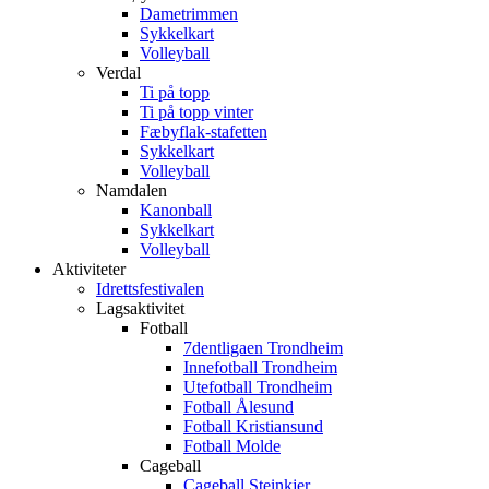
Dametrimmen
Sykkelkart
Volleyball
Verdal
Ti på topp
Ti på topp vinter
Fæbyflak-stafetten
Sykkelkart
Volleyball
Namdalen
Kanonball
Sykkelkart
Volleyball
Aktiviteter
Idrettsfestivalen
Lagsaktivitet
Fotball
7dentligaen Trondheim
Innefotball Trondheim
Utefotball Trondheim
Fotball Ålesund
Fotball Kristiansund
Fotball Molde
Cageball
Cageball Steinkjer