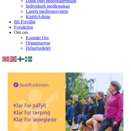
Dann eget bedriftsidrettslag
Individuelt medlemskap
Lagets medlemssystem
KlubbAdmin
Bli Frivillig
Forsikring
Om oss
Kontakt Oss
Organisasjon
Helsefordeler