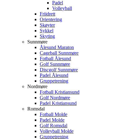
Padel
Volleyball
Friidrett
Orientering
Skøyter
Sykkel
Skyting
Sunnmøre
Ålesund Maraton
Cageball Sunnmøre
Fotball Ålesund
Golf Sunnmøre
Discgolf Sunnmøre
Padel Ålesund
Gruppetrening
Nordmøre
Fotball Kristiansund
Golf Nordmøre
Padel Kristiansund
Romsdal
Fotball Molde
Padel Molde
Golf Romsdal
Volleyball Molde
Gruppetrening