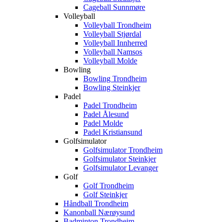
Cageball Sunnmøre
Volleyball
Volleyball Trondheim
Volleyball Stjørdal
Volleyball Innherred
Volleyball Namsos
Volleyball Molde
Bowling
Bowling Trondheim
Bowling Steinkjer
Padel
Padel Trondheim
Padel Ålesund
Padel Molde
Padel Kristiansund
Golfsimulator
Golfsimulator Trondheim
Golfsimulator Steinkjer
Golfsimulator Levanger
Golf
Golf Trondheim
Golf Steinkjer
Håndball Trondheim
Kanonball Nærøysund
Badminton Trondheim