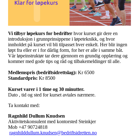
Vi tilbyr løpekurs fo
r bedrifter
hvor kurset gir dere en
introduksjon i grunnprinsippene i løpeteknikk, og hvor
innholdet på kurset vil bli tilpasset hver enkelt. Her blir ingen
løpt fra eller er i for dårlig form, for her er alle i samme båt.
Vår løpeinstruktør tar dere gjennom en grundig opplæring og
kommer med gode tips og råd og tilbakemeldinger til alle.
Medlemspris (bedriftsidrettslag):
Kr 6500
Standardpris:
Kr 8500
Kurset varer i 1 time og 30 minutter.
Dato , tid og sted for kurset avtales nærmere.
Ta kontakt med:
Ragnhild Dullum Knudsen
Aktivitetskonsulent med kontorsted Steinkjer
Mob +47 90724818
ragnhilddullum.knudsen@bedriftsidretten.no