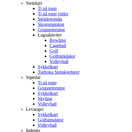
Steinkjer
Ti på topp
Ti på topp vinter
Steinkjermila
Skogsmaraton
Gruppetrening
Lagsaktivitet
Bowling
Cageball
Golf
Golfsimulator
Volleyball
Sykkelkart
Turboka Steinkjerturer
Stjørdal
Ti på topp
Gruppetrening
Sykkelkart
Skyting
Volleyball
Levanger
Sykkelkart
Golfsimulator
Volleyball
Inderøy