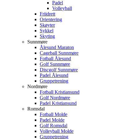
Padel
Volleyball
Friidrett
Orientering
Skøyter
Sykkel
Skyting
Sunnmøre
Ålesund Maraton
Cageball Sunnmøre
Fotball Ålesund
Golf Sunnmøre
Discgolf Sunnmøre
Padel Ålesund
Gruppetrening
Nordmøre
Fotball Kristiansund
Golf Nordmøre
Padel Kristiansund
Romsdal
Fotball Molde
Padel Molde
Golf Romsdal
Volleyball Molde
Gruppetrening