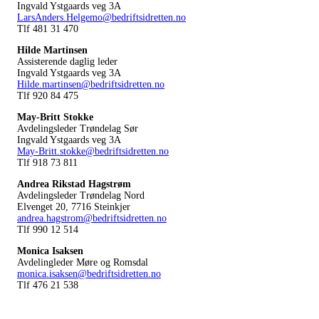
Ingvald Ystgaards veg 3A
LarsAnders.Helgemo@bedriftsidretten.no
Tlf 481 31 470
Hilde Martinsen
Assisterende daglig leder
Ingvald Ystgaards veg 3A
Hilde.martinsen@bedriftsidretten.no
Tlf 920 84 475
May-Britt Stokke
Avdelingsleder Trøndelag Sør
Ingvald Ystgaards veg 3A
May-Britt.stokke@bedriftsidretten.no
Tlf 918 73 811
Andrea Rikstad Hagstrøm
Avdelingsleder Trøndelag Nord
Elvenget 20, 7716 Steinkjer
andrea.hagstrom@bedriftsidretten.no
Tlf 990 12 514
Monica Isaksen
Avdelingleder Møre og Romsdal
monica.isaksen@bedriftsidretten.no
Tlf 476 21 538