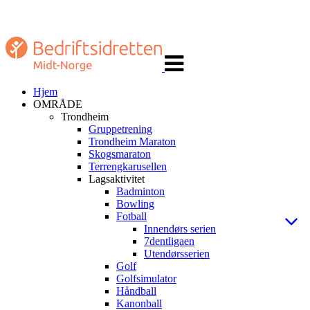
Veksle
navigasjon
Hjem
OMRÅDE
Trondheim
Gruppetrening
Trondheim Maraton
Skogsmaraton
Terrengkarusellen
Lagsaktivitet
Badminton
Bowling
Fotball
Innendørs serien
7dentligaen
Utendørsserien
Golf
Golfsimulator
Håndball
Kanonball