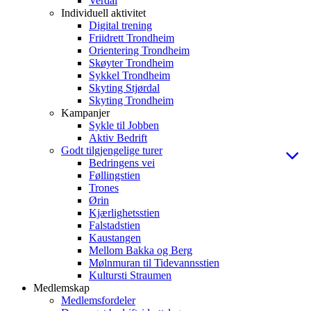
Verdal
Individuell aktivitet
Digital trening
Friidrett Trondheim
Orientering Trondheim
Skøyter Trondheim
Sykkel Trondheim
Skyting Stjørdal
Skyting Trondheim
Kampanjer
Sykle til Jobben
Aktiv Bedrift
Godt tilgjengelige turer
Bedringens vei
Føllingstien
Trones
Ørin
Kjærlighetsstien
Falstadstien
Kaustangen
Mellom Bakka og Berg
Mølnmuran til Tidevannsstien
Kultursti Straumen
Medlemskap
Medlemsfordeler