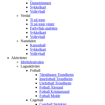
Dametrimmen
Sykkelkart
Volleyball
Verdal
Ti på topp
Ti på topp vinter
Fæbyflak-stafetten
Sykkelkart
Volleyball
Namdalen
Kanonball
Sykkelkart
Volleyball
Aktiviteter
Idrettsfestivalen
Lagsaktivitet
Fotball
7dentligaen Trondheim
Innefotball Trondheim
Utefotball Trondheim
Fotball Ålesund
Fotball Kristiansund
Fotball Molde
Cageball
Cageball Steinkjer