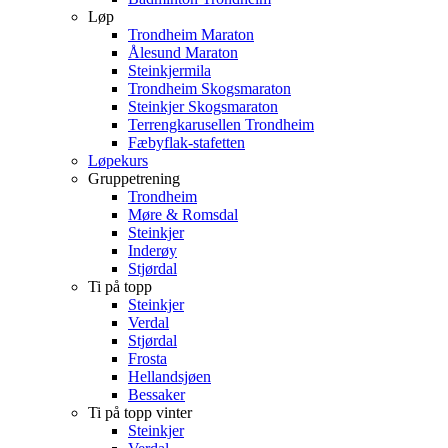
Løp
Trondheim Maraton
Ålesund Maraton
Steinkjermila
Trondheim Skogsmaraton
Steinkjer Skogsmaraton
Terrengkarusellen Trondheim
Fæbyflak-stafetten
Løpekurs
Gruppetrening
Trondheim
Møre & Romsdal
Steinkjer
Inderøy
Stjørdal
Ti på topp
Steinkjer
Verdal
Stjørdal
Frosta
Hellandsjøen
Bessaker
Ti på topp vinter
Steinkjer