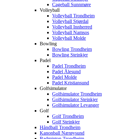
Cageball Sunnmøre
Volleyball
Volleyball Trondheim
Volleyball Stjørdal
Volleyball Innherred
Volleyball Namsos
Volleyball Molde
Bowling
Bowling Trondheim
Bowling Steinkjer
Padel
Padel Trondheim
Padel Ålesund
Padel Molde
Padel Kristiansund
Golfsimulator
Golfsimulator Trondheim
Golfsimulator Steinkjer
Golfsimulator Levanger
Golf
Golf Trondheim
Golf Steinkjer
Håndball Trondheim
Kanonball Nærøysund
Badminton Trondheim