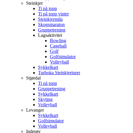
Steinkjer
Ti på topp
Ti på topp vinter
Steinkjermila
Skogsmaraton
Gruppetrening
Lagsaktivitet
Bowling
Cageball
Golf
Golfsimulator
Volleyball
Sykkelkart
Turboka Steinkjerturer
Stjørdal
Ti på topp
Gruppetrening
Sykkelkart
Skyting
Volleyball
Levanger
Sykkelkart
Golfsimulator
Volleyball
Inderøy