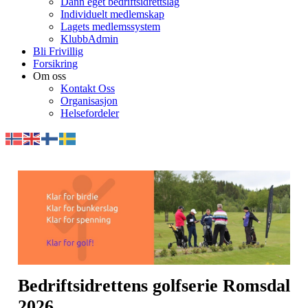
Dann eget bedriftsidrettslag
Individuelt medlemskap
Lagets medlemssystem
KlubbAdmin
Bli Frivillig
Forsikring
Om oss
Kontakt Oss
Organisasjon
Helsefordeler
Bedriftsidrettens golfserie Romsdal
2026