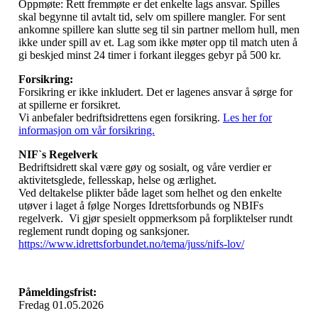
Oppmøte: Rett fremmøte er det enkelte lags ansvar. Spilles
skal begynne til avtalt tid, selv om spillere mangler. For sent
ankomne spillere kan slutte seg til sin partner mellom hull, men
ikke under spill av et. Lag som ikke møter opp til match uten å
gi beskjed minst 24 timer i forkant ilegges gebyr på 500 kr.
Forsikring:
Forsikring er ikke inkludert. Det er lagenes ansvar å sørge for
at spillerne er forsikret.
Vi anbefaler bedriftsidrettens egen forsikring.
Les her for
informasjon om vår forsikring.
NIF`s Regelverk
Bedriftsidrett skal være gøy og sosialt, og våre verdier er
aktivitetsglede, fellesskap, helse og ærlighet.
Ved deltakelse plikter både laget som helhet og den enkelte
utøver i laget å følge Norges Idrettsforbunds og NBIFs
regelverk. Vi gjør spesielt oppmerksom på forpliktelser rundt
reglement rundt doping og sanksjoner.
https://www.idrettsforbundet.no/tema/juss/nifs-lov/
Påmeldingsfrist:
Fredag 01.05.2026