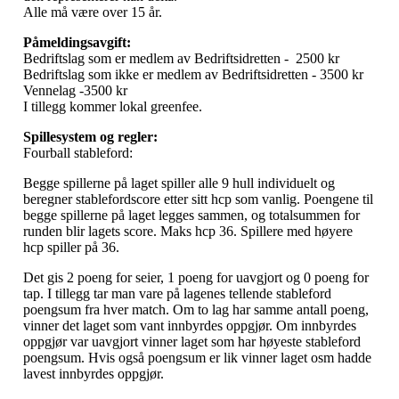
Alle må være over 15 år.
Påmeldingsavgift:
Bedriftslag som er medlem av Bedriftsidretten - 2500 kr
Bedriftslag som ikke er medlem av Bedriftsidretten - 3500 kr
Vennelag -3500 kr
I tillegg kommer lokal greenfee.
Spillesystem og regler:
Fourball stableford:
Begge spillerne på laget spiller alle 9 hull individuelt og
beregner stablefordscore etter sitt hcp som vanlig. Poengene til
begge spillerne på laget legges sammen, og totalsummen for
runden blir lagets score.
Maks hcp 36. Spillere med høyere
hcp spiller på 36.
Det gis 2 poeng for seier, 1 poeng for uavgjort og 0 poeng for
tap. I tillegg tar man vare på lagenes tellende stableford
poengsum fra hver match. Om to lag har samme antall poeng,
vinner det laget som vant innbyrdes oppgjør. Om innbyrdes
oppgjør var uavgjort vinner laget som har høyeste stableford
poengsum. Hvis også poengsum er lik vinner laget osm hadde
lavest innbyrdes oppgjør.