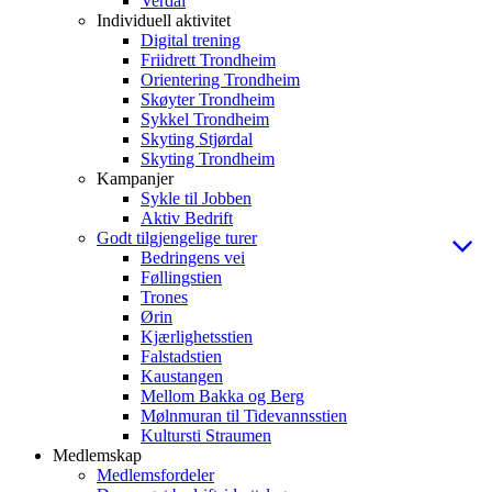
Verdal
Individuell aktivitet
Digital trening
Friidrett Trondheim
Orientering Trondheim
Skøyter Trondheim
Sykkel Trondheim
Skyting Stjørdal
Skyting Trondheim
Kampanjer
Sykle til Jobben
Aktiv Bedrift
Godt tilgjengelige turer
Bedringens vei
Føllingstien
Trones
Ørin
Kjærlighetsstien
Falstadstien
Kaustangen
Mellom Bakka og Berg
Mølnmuran til Tidevannsstien
Kultursti Straumen
Medlemskap
Medlemsfordeler