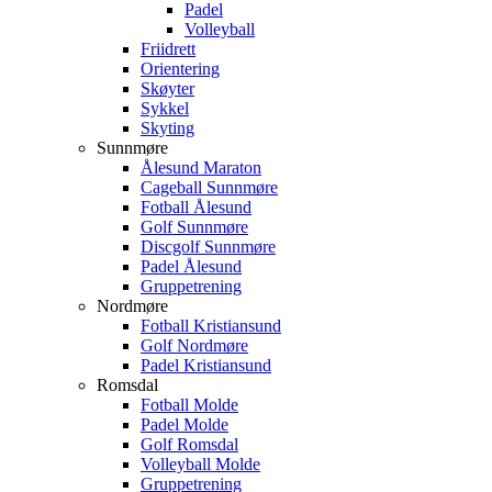
Padel
Volleyball
Friidrett
Orientering
Skøyter
Sykkel
Skyting
Sunnmøre
Ålesund Maraton
Cageball Sunnmøre
Fotball Ålesund
Golf Sunnmøre
Discgolf Sunnmøre
Padel Ålesund
Gruppetrening
Nordmøre
Fotball Kristiansund
Golf Nordmøre
Padel Kristiansund
Romsdal
Fotball Molde
Padel Molde
Golf Romsdal
Volleyball Molde
Gruppetrening