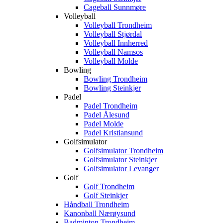
Cageball Sunnmøre
Volleyball
Volleyball Trondheim
Volleyball Stjørdal
Volleyball Innherred
Volleyball Namsos
Volleyball Molde
Bowling
Bowling Trondheim
Bowling Steinkjer
Padel
Padel Trondheim
Padel Ålesund
Padel Molde
Padel Kristiansund
Golfsimulator
Golfsimulator Trondheim
Golfsimulator Steinkjer
Golfsimulator Levanger
Golf
Golf Trondheim
Golf Steinkjer
Håndball Trondheim
Kanonball Nærøysund
Badminton Trondheim