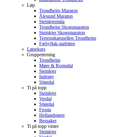
Løp
Trondheim Maraton
Ålesund Maraton
Steinkjermila
Trondheim Skogsmaraton
Steinkjer Skogsmaraton
Terrengkarusellen Trondheim
Fæbyflak-stafetten
Løpekurs
Gruppetrening
Trondheim
Møre & Romsdal
Steinkjer
Inderøy
Stjørdal
Ti på topp
Steinkjer
Verdal
Stjørdal
Frosta
Hellandsjøen
Bessaker
Ti på topp vinter
Steinkjer