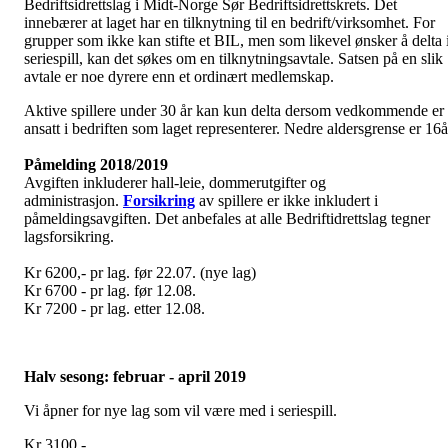
Bedriftsidrettslag i Midt-Norge Sør Bedriftsidrettskrets. Det
innebærer at laget har en tilknytning til en bedrift/virksomhet. For
grupper som ikke kan stifte et BIL, men som likevel ønsker å delta 
seriespill, kan det søkes om en tilknytningsavtale. Satsen på en slik
avtale er noe dyrere enn et ordinært medlemskap.
Aktive spillere under 30 år kan kun delta dersom vedkommende er
ansatt i bedriften som laget representerer. Nedre aldersgrense er 16å
Påmelding 2018/2019
Avgiften inkluderer hall-leie, dommerutgifter og
administrasjon.
Forsikring
av spillere er ikke inkludert i
påmeldingsavgiften. Det anbefales at alle Bedriftidrettslag tegner
lagsforsikring.
Kr 6200,- pr lag. før 22.07. (nye lag)
Kr 6700 - pr lag. før 12.08.
Kr 7200 - pr lag. etter 12.08.
Halv sesong: februar - april 2019
Vi åpner for nye lag som vil være med i seriespill.
Kr 3100,-