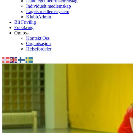
Dann eget bedriftsidrettslag
Individuelt medlemskap
Lagets medlemssystem
KlubbAdmin
Bli Frivillig
Forsikring
Om oss
Kontakt Oss
Organisasjon
Helsefordeler