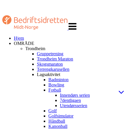
Veksle
navigasjon
Hjem
OMRÅDE
Trondheim
Gruppetrening
Trondheim Maraton
Skogsmaraton
Terrengkarusellen
Lagsaktivitet
Badminton
Bowling
Fotball
Innendørs serien
7dentligaen
Utendørsserien
Golf
Golfsimulator
Håndball
Kanonball