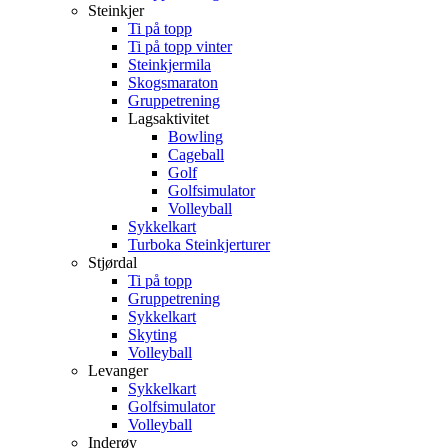
Steinkjer
Ti på topp
Ti på topp vinter
Steinkjermila
Skogsmaraton
Gruppetrening
Lagsaktivitet
Bowling
Cageball
Golf
Golfsimulator
Volleyball
Sykkelkart
Turboka Steinkjerturer
Stjørdal
Ti på topp
Gruppetrening
Sykkelkart
Skyting
Volleyball
Levanger
Sykkelkart
Golfsimulator
Volleyball
Inderøy