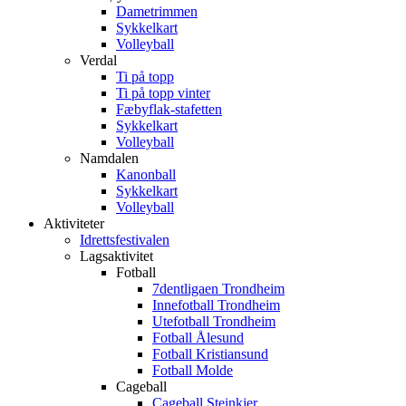
Dametrimmen
Sykkelkart
Volleyball
Verdal
Ti på topp
Ti på topp vinter
Fæbyflak-stafetten
Sykkelkart
Volleyball
Namdalen
Kanonball
Sykkelkart
Volleyball
Aktiviteter
Idrettsfestivalen
Lagsaktivitet
Fotball
7dentligaen Trondheim
Innefotball Trondheim
Utefotball Trondheim
Fotball Ålesund
Fotball Kristiansund
Fotball Molde
Cageball
Cageball Steinkjer