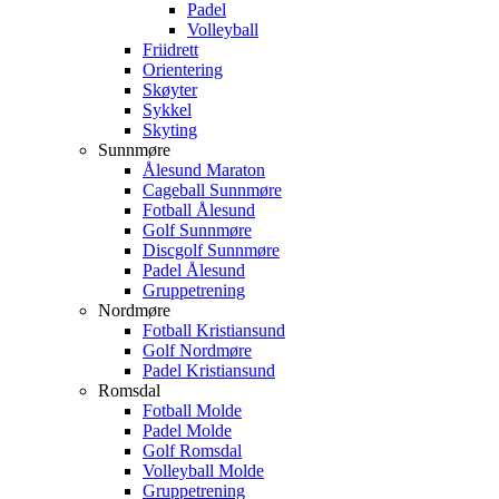
Padel
Volleyball
Friidrett
Orientering
Skøyter
Sykkel
Skyting
Sunnmøre
Ålesund Maraton
Cageball Sunnmøre
Fotball Ålesund
Golf Sunnmøre
Discgolf Sunnmøre
Padel Ålesund
Gruppetrening
Nordmøre
Fotball Kristiansund
Golf Nordmøre
Padel Kristiansund
Romsdal
Fotball Molde
Padel Molde
Golf Romsdal
Volleyball Molde
Gruppetrening