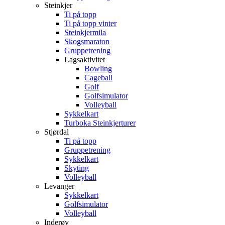
Steinkjer
Ti på topp
Ti på topp vinter
Steinkjermila
Skogsmaraton
Gruppetrening
Lagsaktivitet
Bowling
Cageball
Golf
Golfsimulator
Volleyball
Sykkelkart
Turboka Steinkjerturer
Stjørdal
Ti på topp
Gruppetrening
Sykkelkart
Skyting
Volleyball
Levanger
Sykkelkart
Golfsimulator
Volleyball
Inderøy