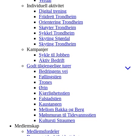
Verdal
Individuell aktivitet
Digital trening
Friidrett Trondheim
Orientering Trondheim
Skøyter Trondheim
Sykkel Trondheim
Skyting Stjørdal
Skyting Trondheim
Kampanjer
Sykle til Jobben
Aktiv Bedrift
Godt tilgjengelige turer
Bedringens vei
Føllingstien
Trones
Ørin
Kjærlighetsstien
Falstadstien
Kaustangen
Mellom Bakka og Berg
Mølnmuran til Tidevannsstien
Kultursti Straumen
Medlemskap
Medlemsfordeler