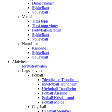
Dametrimmen
Sykkelkart
Volleyball
Verdal
Ti på topp
Ti på topp vinter
Fæbyflak-stafetten
Sykkelkart
Volleyball
Namdalen
Kanonball
Sykkelkart
Volleyball
Aktiviteter
Idrettsfestivalen
Lagsaktivitet
Fotball
7dentligaen Trondheim
Innefotball Trondheim
Utefotball Trondheim
Fotball Ålesund
Fotball Kristiansund
Fotball Molde
Cageball
Cageball Steinkjer