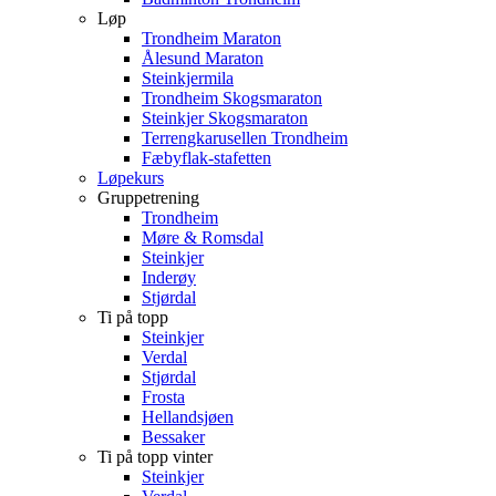
Løp
Trondheim Maraton
Ålesund Maraton
Steinkjermila
Trondheim Skogsmaraton
Steinkjer Skogsmaraton
Terrengkarusellen Trondheim
Fæbyflak-stafetten
Løpekurs
Gruppetrening
Trondheim
Møre & Romsdal
Steinkjer
Inderøy
Stjørdal
Ti på topp
Steinkjer
Verdal
Stjørdal
Frosta
Hellandsjøen
Bessaker
Ti på topp vinter
Steinkjer