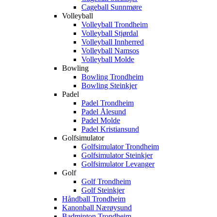
Cageball Sunnmøre
Volleyball
Volleyball Trondheim
Volleyball Stjørdal
Volleyball Innherred
Volleyball Namsos
Volleyball Molde
Bowling
Bowling Trondheim
Bowling Steinkjer
Padel
Padel Trondheim
Padel Ålesund
Padel Molde
Padel Kristiansund
Golfsimulator
Golfsimulator Trondheim
Golfsimulator Steinkjer
Golfsimulator Levanger
Golf
Golf Trondheim
Golf Steinkjer
Håndball Trondheim
Kanonball Nærøysund
Badminton Trondheim