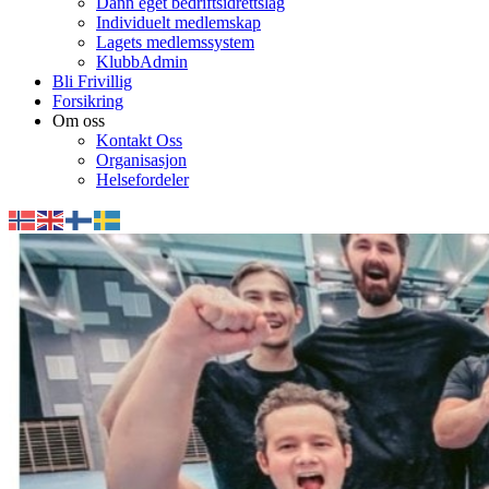
Dann eget bedriftsidrettslag
Individuelt medlemskap
Lagets medlemssystem
KlubbAdmin
Bli Frivillig
Forsikring
Om oss
Kontakt Oss
Organisasjon
Helsefordeler