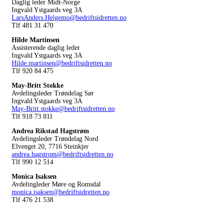
Daglig leder Midt-Norge
Ingvald Ystgaards veg 3A
LarsAnders.Helgemo@bedriftsidretten.no
Tlf 481 31 470
Hilde Martinsen
Assisterende daglig leder
Ingvald Ystgaards veg 3A
Hilde.martinsen@bedriftsidretten.no
Tlf 920 84 475
May-Britt Stokke
Avdelingsleder Trøndelag Sør
Ingvald Ystgaards veg 3A
May-Britt.stokke@bedriftsidretten.no
Tlf 918 73 811
Andrea Rikstad Hagstrøm
Avdelingsleder Trøndelag Nord
Elvenget 20, 7716 Steinkjer
andrea.hagstrom@bedriftsidretten.no
Tlf 990 12 514
Monica Isaksen
Avdelingleder Møre og Romsdal
monica.isaksen@bedriftsidretten.no
Tlf 476 21 538