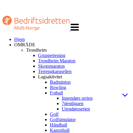
Veksle
navigasjon
Hjem
OMRÅDE
Trondheim
Gruppetrening
Trondheim Maraton
Skogsmaraton
Terrengkarusellen
Lagsaktivitet
Badminton
Bowling
Fotball
Innendørs serien
7dentligaen
Utendørsserien
Golf
Golfsimulator
Håndball
Kanonball