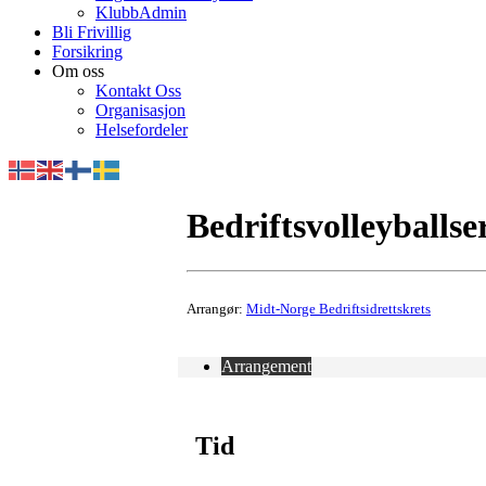
KlubbAdmin
Bli Frivillig
Forsikring
Om oss
Kontakt Oss
Organisasjon
Helsefordeler
Bedriftsvolleyballse
Arrangør:
Midt-Norge Bedriftsidrettskrets
Arrangement
Tid