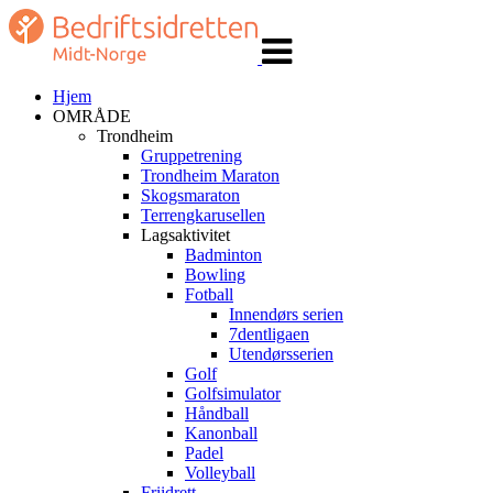
Veksle
navigasjon
Hjem
OMRÅDE
Trondheim
Gruppetrening
Trondheim Maraton
Skogsmaraton
Terrengkarusellen
Lagsaktivitet
Badminton
Bowling
Fotball
Innendørs serien
7dentligaen
Utendørsserien
Golf
Golfsimulator
Håndball
Kanonball
Padel
Volleyball
Friidrett