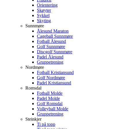
Orientering
Skøyter
Sykkel
Skyting
Sunnmøre
Ålesund Maraton
Cageball Sunnmøre
Fotball Ålesund
Golf Sunnmøre
Discgolf Sunnmøre
Padel Ålesund
Gruppetrening
Nordmøre
Fotball Kristiansund
Golf Nordmøre
Padel Kristiansund
Romsdal
Fotball Molde
Padel Molde
Golf Romsdal
Volleyball Molde
Gruppetrening
Steinkjer
Ti på topp