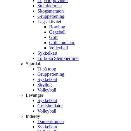
Ti på topp vinter
Steinkjermila
Skogsmaraton
Gruppetrening
Lagsaktivitet
Bowling
Cageball
Golf
Golfsimulator
Volleyball
Sykkelkart
Turboka Steinkjerturer
Stjørdal
Ti på topp
Gruppetrening
Sykkelkart
Skyting
Volleyball
Levanger
Sykkelkart
Golfsimulator
Volleyball
Inderøy
Dametrimmen
Sykkelkart