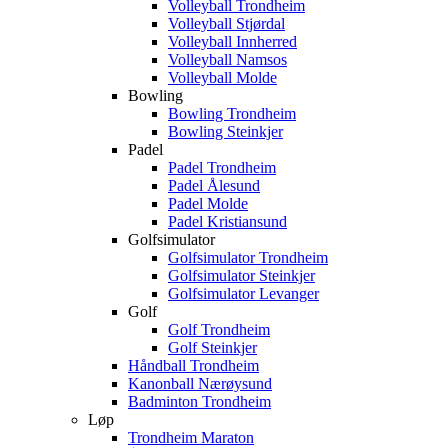
Volleyball Trondheim
Volleyball Stjørdal
Volleyball Innherred
Volleyball Namsos
Volleyball Molde
Bowling
Bowling Trondheim
Bowling Steinkjer
Padel
Padel Trondheim
Padel Ålesund
Padel Molde
Padel Kristiansund
Golfsimulator
Golfsimulator Trondheim
Golfsimulator Steinkjer
Golfsimulator Levanger
Golf
Golf Trondheim
Golf Steinkjer
Håndball Trondheim
Kanonball Nærøysund
Badminton Trondheim
Løp
Trondheim Maraton