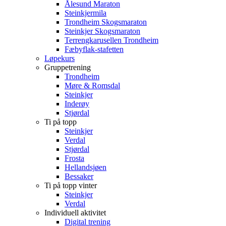
Ålesund Maraton
Steinkjermila
Trondheim Skogsmaraton
Steinkjer Skogsmaraton
Terrengkarusellen Trondheim
Fæbyflak-stafetten
Løpekurs
Gruppetrening
Trondheim
Møre & Romsdal
Steinkjer
Inderøy
Stjørdal
Ti på topp
Steinkjer
Verdal
Stjørdal
Frosta
Hellandsjøen
Bessaker
Ti på topp vinter
Steinkjer
Verdal
Individuell aktivitet
Digital trening