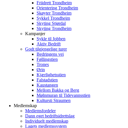
Friidrett Trondheim
Orientering Trondheim
Skøyter Trondheim
Sykkel Trondheim
Skyting Stjørdal
Skyting Trondheim
Kampanjer
Sykle til Jobben
Aktiv Bedrift
Godt tilgjengelige turer
Bedringens vei
Føllingstien
Trones
Ørin
Kjærlighetsstien
Falstadstien
Kaustangen
Mellom Bakka og Berg
Mølnmuran til Tidevannsstien
Kultursti Straumen
Medlemskap
Medlemsfordeler
Dann eget bedriftsidrettslag
Individuelt medlemskap
Lagets medlemssystem