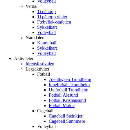
Volleyball
Verdal
Ti på topp
Ti på topp vinter
Fæbyflak-stafetten
Sykkelkart
Volleyball
Namdalen
Kanonball
Sykkelkart
Volleyball
Aktiviteter
Idrettsfestivalen
Lagsaktivitet
Fotball
7dentligaen Trondheim
Innefotball Trondheim
Utefotball Trondheim
Fotball Ålesund
Fotball Kristiansund
Fotball Molde
Cageball
Cageball Steinkjer
Cageball Sunnmøre
Volleyball