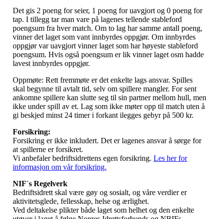
Det gis 2 poeng for seier, 1 poeng for uavgjort og 0 poeng for
tap. I tillegg tar man vare på lagenes tellende stableford
poengsum fra hver match. Om to lag har samme antall poeng,
vinner det laget som vant innbyrdes oppgjør. Om innbyrdes
oppgjør var uavgjort vinner laget som har høyeste stableford
poengsum. Hvis også poengsum er lik vinner laget osm hadde
lavest innbyrdes oppgjør.
Oppmøte: Rett fremmøte er det enkelte lags ansvar. Spilles
skal begynne til avtalt tid, selv om spillere mangler. For sent
ankomne spillere kan slutte seg til sin partner mellom hull, men
ikke under spill av et. Lag som ikke møter opp til match uten å
gi beskjed minst 24 timer i forkant ilegges gebyr på 500 kr.
Forsikring:
Forsikring er ikke inkludert. Det er lagenes ansvar å sørge for
at spillerne er forsikret.
Vi anbefaler bedriftsidrettens egen forsikring.
Les her for
informasjon om vår forsikring.
NIF`s Regelverk
Bedriftsidrett skal være gøy og sosialt, og våre verdier er
aktivitetsglede, fellesskap, helse og ærlighet.
Ved deltakelse plikter både laget som helhet og den enkelte
utøver i laget å følge Norges Idrettsforbunds og NBIFs