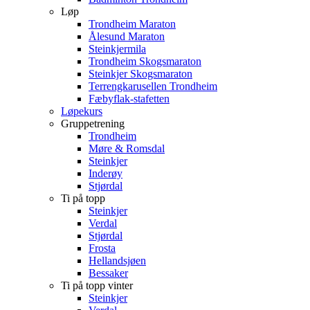
Løp
Trondheim Maraton
Ålesund Maraton
Steinkjermila
Trondheim Skogsmaraton
Steinkjer Skogsmaraton
Terrengkarusellen Trondheim
Fæbyflak-stafetten
Løpekurs
Gruppetrening
Trondheim
Møre & Romsdal
Steinkjer
Inderøy
Stjørdal
Ti på topp
Steinkjer
Verdal
Stjørdal
Frosta
Hellandsjøen
Bessaker
Ti på topp vinter
Steinkjer