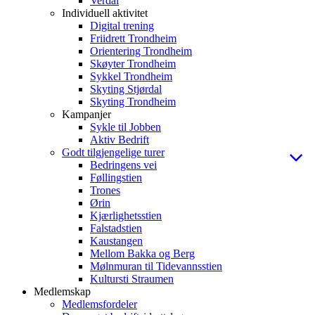
Verdal
Individuell aktivitet
Digital trening
Friidrett Trondheim
Orientering Trondheim
Skøyter Trondheim
Sykkel Trondheim
Skyting Stjørdal
Skyting Trondheim
Kampanjer
Sykle til Jobben
Aktiv Bedrift
Godt tilgjengelige turer
Bedringens vei
Føllingstien
Trones
Ørin
Kjærlighetsstien
Falstadstien
Kaustangen
Mellom Bakka og Berg
Mølnmuran til Tidevannsstien
Kultursti Straumen
Medlemskap
Medlemsfordeler