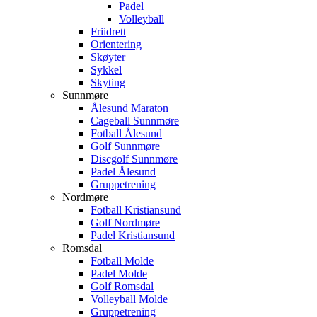
Padel
Volleyball
Friidrett
Orientering
Skøyter
Sykkel
Skyting
Sunnmøre
Ålesund Maraton
Cageball Sunnmøre
Fotball Ålesund
Golf Sunnmøre
Discgolf Sunnmøre
Padel Ålesund
Gruppetrening
Nordmøre
Fotball Kristiansund
Golf Nordmøre
Padel Kristiansund
Romsdal
Fotball Molde
Padel Molde
Golf Romsdal
Volleyball Molde
Gruppetrening