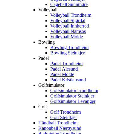
Cageball Sunnmøre
Volleyball
Volleyball Trondheim
Volleyball Stjørdal
Volleyball Innherred
Volleyball Namsos
Volleyball Molde
Bowling
Bowling Trondheim
Bowling Steinkjer
Padel
Padel Trondheim
Padel Ålesund
Padel Molde
Padel Kristiansund
Golfsimulator
Golfsimulator Trondheim
Golfsimulator Steinkjer
Golfsimulator Levanger
Golf
Golf Trondheim
Golf Steinkjer
Håndball Trondheim
Kanonball Nærøysund
Badminton Trondheim