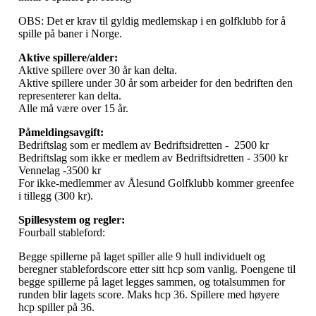
OBS: Det er krav til gyldig medlemskap i en golfklubb for å
spille på baner i Norge.
Aktive spillere/alder:
Aktive spillere over 30 år kan delta.
Aktive spillere under 30 år som arbeider for den bedriften den
representerer kan delta.
Alle må være over 15 år.
Påmeldingsavgift:
Bedriftslag som er medlem av Bedriftsidretten - 2500 kr
Bedriftslag som ikke er medlem av Bedriftsidretten - 3500 kr
Vennelag -3500 kr
For ikke-medlemmer av Ålesund Golfklubb kommer greenfee
i tillegg (300 kr).
Spillesystem og regler:
Fourball stableford:
Begge spillerne på laget spiller alle 9 hull individuelt og
beregner stablefordscore etter sitt hcp som vanlig. Poengene til
begge spillerne på laget legges sammen, og totalsummen for
runden blir lagets score.
Maks hcp 36. Spillere med høyere
hcp spiller på 36.