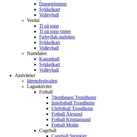
Dametrimmen
Sykkelkart
Volleyball
Verdal
Ti på topp
Ti på topp vinter
Fæbyflak-stafetten
Sykkelkart
Volleyball
Namdalen
Kanonball
Sykkelkart
Volleyball
Aktiviteter
Idrettsfestivalen
Lagsaktivitet
Fotball
7dentligaen Trondheim
Innefotball Trondheim
Utefotball Trondheim
Fotball Ålesund
Fotball Kristiansund
Fotball Molde
Cageball
Cageball Steinkjer