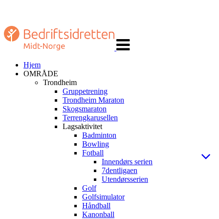
Veksle
navigasjon
Hjem
OMRÅDE
Trondheim
Gruppetrening
Trondheim Maraton
Skogsmaraton
Terrengkarusellen
Lagsaktivitet
Badminton
Bowling
Fotball
Innendørs serien
7dentligaen
Utendørsserien
Golf
Golfsimulator
Håndball
Kanonball