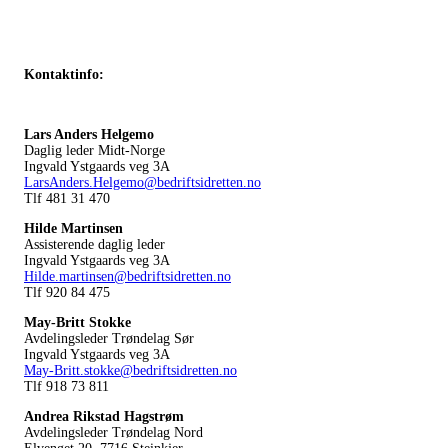
Kontaktinfo:
Lars Anders Helgemo
Daglig leder Midt-Norge
Ingvald Ystgaards veg 3A
LarsAnders.Helgemo@bedriftsidretten.no
Tlf 481 31 470
Hilde Martinsen
Assisterende daglig leder
Ingvald Ystgaards veg 3A
Hilde.martinsen@bedriftsidretten.no
Tlf 920 84 475
May-Britt Stokke
Avdelingsleder Trøndelag Sør
Ingvald Ystgaards veg 3A
May-Britt.stokke@bedriftsidretten.no
Tlf 918 73 811
Andrea Rikstad Hagstrøm
Avdelingsleder Trøndelag Nord