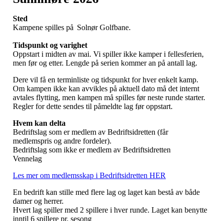
Sted
Kampene spilles på
Solnør Golfbane.
Tidspunkt og varighet
Oppstart i midten av mai. Vi spiller ikke kamper i fellesferien,
men før og etter. Lengde på serien kommer an på antall lag.
Dere vil få en terminliste og tidspunkt for hver enkelt kamp.
Om kampen ikke kan avvikles på aktuell dato må det internt
avtales flytting, men kampen må spilles før neste runde starter.
Regler for dette sendes til påmeldte lag før oppstart.
Hvem kan delta
Bedriftslag som er medlem av Bedriftsidretten (får
medlemspris og andre fordeler).
Bedriftslag som ikke er medlem av Bedriftsidretten
Vennelag
Les mer om medlemsskap i Bedriftsidretten HER
En bedrift kan stille med flere lag og laget kan bestå av både
damer og herrer.
Hvert lag spiller med 2 spillere i hver runde. Laget kan benytte
inntil 6 spillere pr. sesong