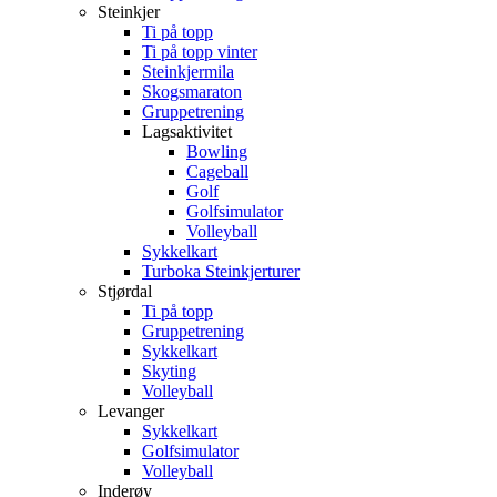
Steinkjer
Ti på topp
Ti på topp vinter
Steinkjermila
Skogsmaraton
Gruppetrening
Lagsaktivitet
Bowling
Cageball
Golf
Golfsimulator
Volleyball
Sykkelkart
Turboka Steinkjerturer
Stjørdal
Ti på topp
Gruppetrening
Sykkelkart
Skyting
Volleyball
Levanger
Sykkelkart
Golfsimulator
Volleyball
Inderøy