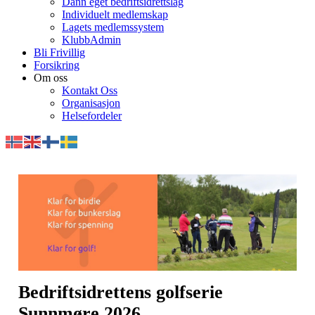
Dann eget bedriftsidrettslag
Individuelt medlemskap
Lagets medlemssystem
KlubbAdmin
Bli Frivillig
Forsikring
Om oss
Kontakt Oss
Organisasjon
Helsefordeler
Bedriftsidrettens golfserie
Sunnmøre 2026