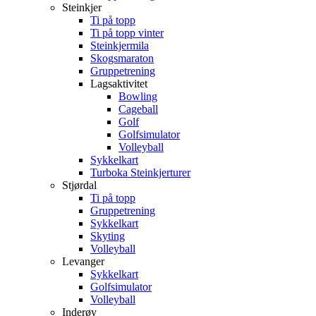
Steinkjer
Ti på topp
Ti på topp vinter
Steinkjermila
Skogsmaraton
Gruppetrening
Lagsaktivitet
Bowling
Cageball
Golf
Golfsimulator
Volleyball
Sykkelkart
Turboka Steinkjerturer
Stjørdal
Ti på topp
Gruppetrening
Sykkelkart
Skyting
Volleyball
Levanger
Sykkelkart
Golfsimulator
Volleyball
Inderøy