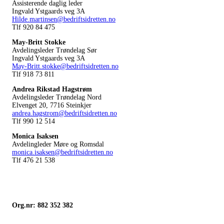
Assisterende daglig leder
Ingvald Ystgaards veg 3A
Hilde.martinsen@bedriftsidretten.no
Tlf 920 84 475
May-Britt Stokke
Avdelingsleder Trøndelag Sør
Ingvald Ystgaards veg 3A
May-Britt.stokke@bedriftsidretten.no
Tlf 918 73 811
Andrea Rikstad Hagstrøm
Avdelingsleder Trøndelag Nord
Elvenget 20, 7716 Steinkjer
andrea.hagstrom@bedriftsidretten.no
Tlf 990 12 514
Monica Isaksen
Avdelingleder Møre og Romsdal
monica.isaksen@bedriftsidretten.no
Tlf 476 21 538
Org.nr: 882 352 382