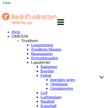
E-post
Veksle
navigasjon
Hjem
OMRÅDE
Trondheim
Gruppetrening
Trondheim Maraton
Skogsmaraton
Terrengkarusellen
Lagsaktivitet
Badminton
Bowling
Fotball
Innendørs serien
7dentligaen
Utendørsserien
Golf
Golfsimulator
Håndball
Kanonball