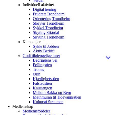
Verdal
Individuell aktivitet
Digital trening
Friidrett Trondheim
Orientering Trondheim
Skøyter Trondheim
Sykkel Trondheim
Skyting Stjørdal
Skyting Trondheim
Kampanjer
Sykle til Jobben
Aktiv Bedrift
Godt tilgjengelige turer
Bedringens vei
Føllingstien
Trones
Ørin
Kjærlighetsstien
Falstadstien
Kaustangen
Mellom Bakka og Berg
Mølnmuran til Tidevannsstien
Kultursti Straumen
Medlemskap
Medlemsfordeler