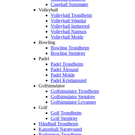
Cageball Sunnmøre
Volleyball
Volleyball Trondheim
Volleyball Stjørdal
Volleyball Innherred
Volleyball Namsos
Volleyball Molde
Bowling
Bowling Trondheim
Bowling Steinkjer
Padel
Padel Trondheim
Padel Ålesund
Padel Molde
Padel Kristiansund
Golfsimulator
Golfsimulator Trondheim
Golfsimulator Steinkjer
Golfsimulator Levanger
Golf
Golf Trondheim
Golf Steinkjer
Håndball Trondheim
Kanonball Nærøysund
Badminton Trondheim