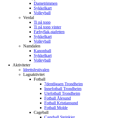
Dametrimmen
Sykkelkart
Volleyball
Verdal
Ti på topp
Ti på topp vinter
Fæbyflak-stafetten
Sykkelkart
Volleyball
Namdalen
Kanonball
Sykkelkart
Volleyball
Aktiviteter
Idrettsfestivalen
Lagsaktivitet
Fotball
7dentligaen Trondheim
Innefotball Trondheim
Utefotball Trondheim
Fotball Ålesund
Fotball Kristiansund
Fotball Molde
Cageball
Cageball Steinkjer