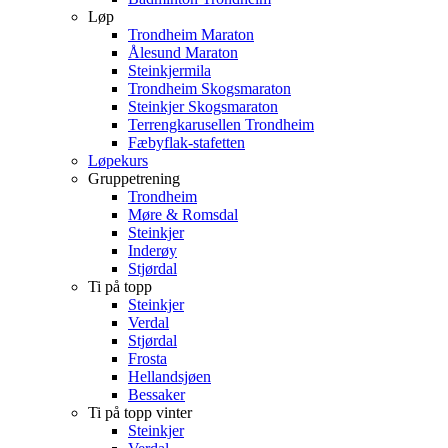
Løp
Trondheim Maraton
Ålesund Maraton
Steinkjermila
Trondheim Skogsmaraton
Steinkjer Skogsmaraton
Terrengkarusellen Trondheim
Fæbyflak-stafetten
Løpekurs
Gruppetrening
Trondheim
Møre & Romsdal
Steinkjer
Inderøy
Stjørdal
Ti på topp
Steinkjer
Verdal
Stjørdal
Frosta
Hellandsjøen
Bessaker
Ti på topp vinter
Steinkjer