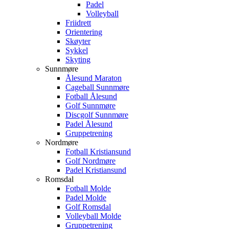
Padel
Volleyball
Friidrett
Orientering
Skøyter
Sykkel
Skyting
Sunnmøre
Ålesund Maraton
Cageball Sunnmøre
Fotball Ålesund
Golf Sunnmøre
Discgolf Sunnmøre
Padel Ålesund
Gruppetrening
Nordmøre
Fotball Kristiansund
Golf Nordmøre
Padel Kristiansund
Romsdal
Fotball Molde
Padel Molde
Golf Romsdal
Volleyball Molde
Gruppetrening